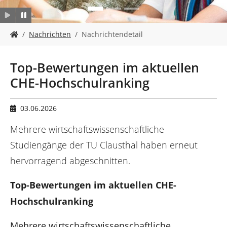
n
S
Nachrichten
Nachrichtendetail
i
e
s
Top-Bewertungen im aktuellen
i
CHE-Hochschulranking
n
d
h
03.06.2026
i
e
Mehrere wirtschaftswissenschaftliche
r
Studiengänge der TU Clausthal haben erneut
:
hervorragend abgeschnitten.
Top-Bewertungen im aktuellen CHE-
Hochschulranking
Mehrere wirtschaftswissenschaftliche