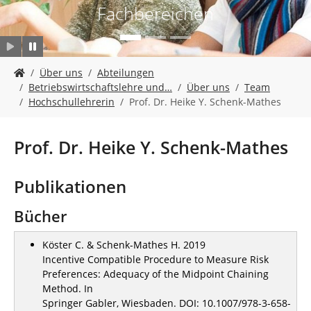
n
Fachbereichen
S
Über uns
Abteilungen
i
Betriebswirtschaftslehre und…
Über uns
Team
e
Hochschullehrerin
Prof. Dr. Heike Y. Schenk-Mathes
s
i
n
Prof. Dr. Heike Y. Schenk-Mathes
d
h
i
Publikationen
e
r
Bücher
:
Köster C. & Schenk-Mathes H. 2019
Incentive Compatible Procedure to Measure Risk
Preferences: Adequacy of the Midpoint Chaining
Method. In
Springer Gabler, Wiesbaden. DOI: 10.1007/978-3-658-