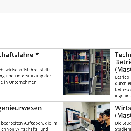
chaftslehre *
Tech
Betri
(Mas
bswirtschaftslehre ist die
ung und Unterstützung der
Betrieb
se in Unternehmen.
durch e
betriebs
ingenie
ngenieurwesen
Wirt
(Mas
 bearbeiten Aufgaben, die im
Die Stu
ch von Wirtschafts- und
Studien