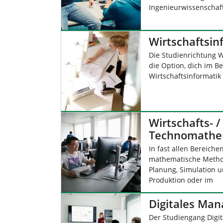
Ingenieurwissenschaft
Wirtschaftsin
Die Studienrichtung Wi
die Option, dich im B
Wirtschaftsinformatik 
Wirtschafts- /
Technomathem
In fast allen Bereich
mathematische Method
Planung, Simulation u
Produktion oder im
Digitales Man
Der Studiengang Digi