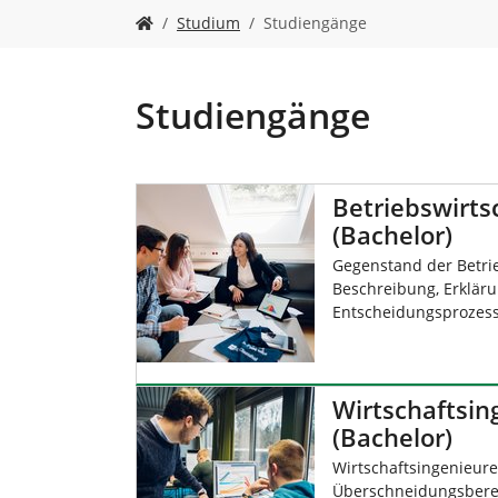
n
S
Studium
Studiengänge
i
e
s
i
Studiengänge
n
d
h
i
Betriebswirts
e
(Bachelor)
r
:
Gegenstand der Betrie
Beschreibung, Erklär
Entscheidungsprozes
Wirtschaftsi
(Bachelor)
Wirtschaftsingenieure
Überschneidungsberei