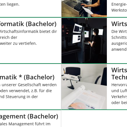
en liegen.
Energie
Werksto
formatik (Bachelor)
Wirts
rtschaftsinformatik bietet dir
Die Wir
ereich der
Schnitts
weiter zu vertiefen.
ausgeri
anwendu
Wirts
atik * (Bachelor)
Tech
en unserer Gesellschaft werden
Hervorr
en verwendet, z.B. für die
und Luf
nd Steuerung in der
Verkehr
oder be
agement (Bachelor)
tales Management führt im