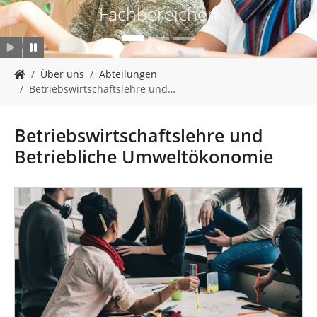
n
Fachbereichen
S
Über uns
Abteilungen
i
Betriebswirtschaftslehre und…
e
s
i
Betriebswirtschaftslehre und
n
Betriebliche Umweltökonomie
d
h
i
e
r
: