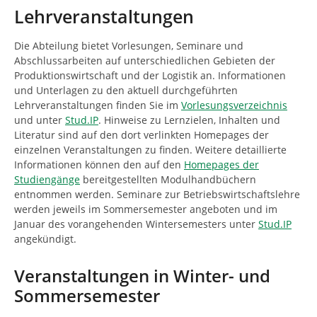
n
i
Lehrveranstaltungen
n
d
Die Abteilung bietet Vorlesungen, Seminare und
h
Abschlussarbeiten auf unterschiedlichen Gebieten der
i
Produktionswirtschaft und der Logistik an. Informationen
e
und Unterlagen zu den aktuell durchgeführten
r
Lehrveranstaltungen finden Sie im
Vorlesungsverzeichnis
:
und unter
Stud.IP
. Hinweise zu Lernzielen, Inhalten und
Literatur sind auf den dort verlinkten Homepages der
einzelnen Veranstaltungen zu finden. Weitere detaillierte
Informationen können den auf den
Homepages der
Studiengänge
bereitgestellten Modulhandbüchern
entnommen werden. Seminare zur Betriebswirtschaftslehre
werden jeweils im Sommersemester angeboten und im
Januar des vorangehenden Wintersemesters unter
Stud.IP
angekündigt.
Veranstaltungen in Winter- und
Sommersemester