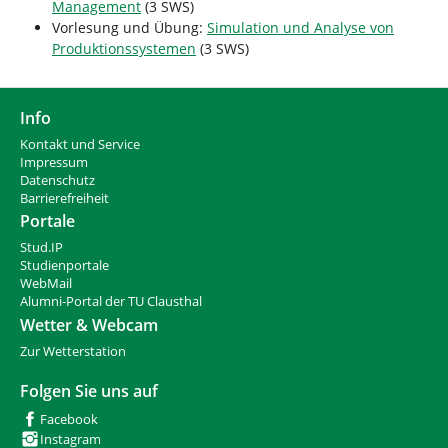
Management
(3 SWS)
Vorlesung und Übung:
Simulation und Analyse von
Produktionssystemen
(3 SWS)
Info
Kontakt und Service
Impressum
Datenschutz
Barrierefreiheit
Portale
Stud.IP
Studienportale
WebMail
Alumni-Portal der TU Clausthal
Wetter & Webcam
Zur Wetterstation
Folgen Sie uns auf
Facebook
Instagram