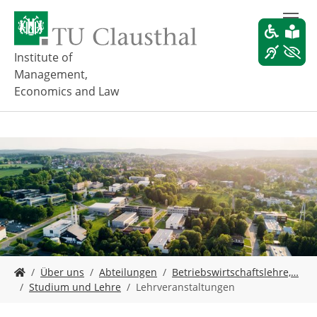
Z
u
m
H
Institute of
a
Management,
u
Economics and Law
p
t
i
n
h
a
l
t
s
p
r
i
S
Über uns
Abteilungen
Betriebswirtschaftslehre,…
n
i
Studium und Lehre
Lehrveranstaltungen
g
e
e
s