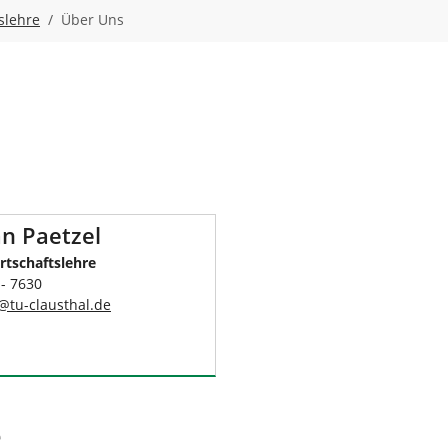
slehre
Über Uns
an Paetzel
rtschaftslehre
 - 7630
@
tu-clausthal
.
de
e