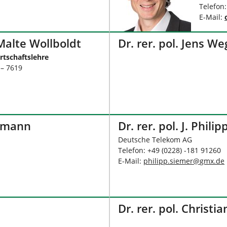
Telefon
E-Mail:
 Malte Wollboldt
Dr. rer. pol. Jens W
rtschaftslehre
 – 7619
ngmann
Dr. rer. pol. J. Phili
Deutsche Telekom AG
Telefon: +49 (0228) -181 91260
E-Mail:
philipp.siemer
@
gmx
.
de
Dr. rer. pol. Christi