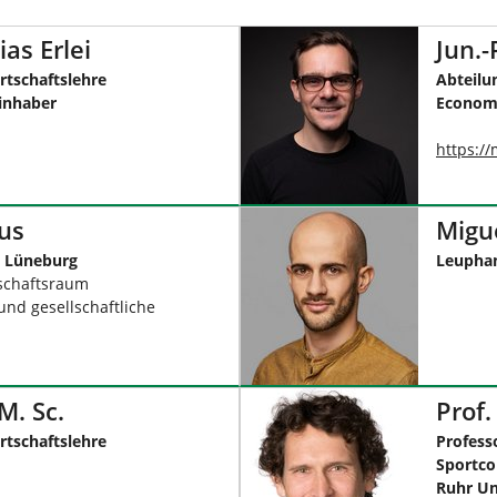
ias Erlei
Jun.-
rtschaftslehre
Abteilu
inhaber
Econom
https:/
aus
Migu
t Lüneburg
Leuphan
schaftsraum
nd gesellschaftliche
M. Sc.
Prof.
rtschaftslehre
Profess
Sportco
Ruhr Un