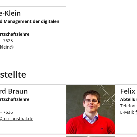
-Klein
nd Management der digitalen
rtschaftslehre
 - 7625
klein
@
stellte
ard Braun
Felix
rtschaftslehre
Abteilu
Telefon
 - 7636
E-Mail:
@
tu-clausthal
.
de