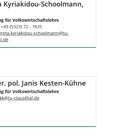
a Kyriakidou-Schoolmann,
ng für Volkswirtschaftslehre
 +49 (5323) 72 - 7635
greta.kyriakidou-schoolmann
@
tu-
l
.
de
er. pol. Janis Kesten-Kühne
ng für Volkswirtschaftslehre
jkk
@
tu-clausthal
.
de