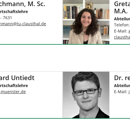
schmann, M. Sc.
Gret
M.A.
rtschaftslehre
 - 7631
Abteilu
schmann
@
tu-clausthal
.
de
Telefon:
E-Mail:
claustha
hard Untiedt
Dr. r
rtschaftslehre
Abteilu
a-muenster
.
de
E-Mail: