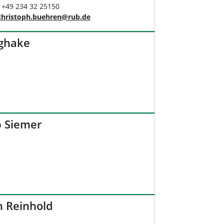
: +49 234 32 25150
christoph.buehren
@
rub
.
de
eghake
pp Siemer
an Reinhold