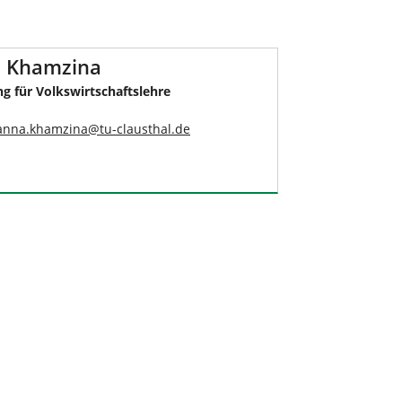
 Khamzina
ng für Volkswirtschaftslehre
anna.khamzina
@
tu-clausthal
.
de