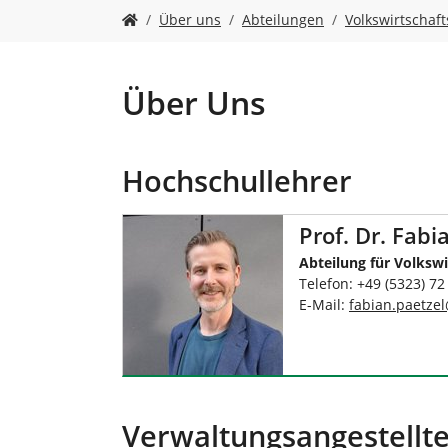
n
S
Über uns
Abteilungen
Volkswirtschaft
i
e
s
i
Über Uns
n
d
h
Hochschullehrer
i
e
r
Prof. Dr. Fabi
:
Abteilung für Volkswi
Telefon: +49 (5323) 72
E-Mail:
fabian.paetzel
Verwaltungsangestellt