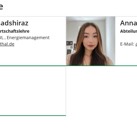
e
sadshiraz
Anna
rtschaftslehre
Abteilu
WL , Energiemanagement
thal
.
de
E-Mail: